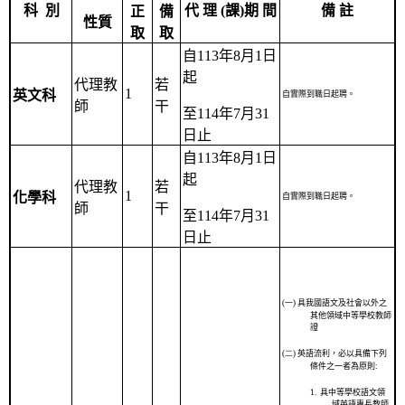
科
別
代 理
(
課
)
期 間
備 註
正
備
性質
取
取
自
113
年
8
月
1
日
起
代理教
若
1
英文科
自實際到職日起聘。
師
干
至
114
年
7
月
31
日止
自
113
年
8
月
1
日
起
代理教
若
1
化學科
自實際到職日起聘。
師
干
至
114
年
7
月
31
日止
(一)
具我國語文及社會以外之
其他領域中等學校教師
證
(二)
英語流利，必以具備下列
條件之一者為原則
:
1.
具中等學校語文領
域英語專長教師