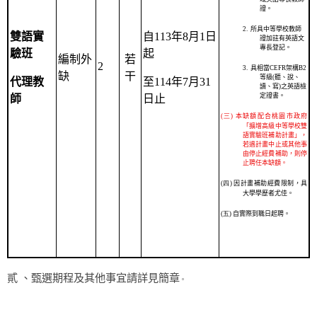
證。
2.
所具中等學校教師
雙語實
自
113
年
8
月
1
日
證加註有英語文
專長登記。
驗班
起
編制外
若
2
3.
具相當
CEFR
架構
B2
缺
干
等級
(
聽、說、
代理教
至
114
年
7
月
31
讀、寫
)
之英語檢
定證書。
師
日止
(三)
本缺額配合桃園市政府
「擴增高級中等學校雙
語實驗班補助計畫」，
若遇計畫中止或其他事
由停止經費補助，則停
止聘任本缺額。
(四)
因計畫補助經費限制，具
大學學歷者尤佳。
(五)
自實際到職日起聘。
貳 、甄選期程及其他事宜請詳見簡章
。