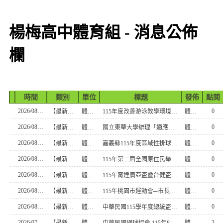
楊梅高中體育組 - 消息公佈
欄
時間
類別
單位
標題
發佈
點閱
2026/08/07
0
【最新消息】
體育組
115年度改善游泳教學環境研習會
體育組長
2026/08/07
0
【最新消息】
體育組
國立東華大學辦理「適應運動共學行動站」第二階段
體育組長
2026/08/06
0
【最新消息】
體育組
嘉義縣115年度區域性排球對抗賽
體育組長
2026/08/06
0
【最新消息】
體育組
115年第二屆全國原住民舉重錦標賽
體育組長
2026/08/05
0
【最新消息】
體育組
115年育達廣亞盃暨台健盃全國健美健體公開賽
體育組長
2026/08/04
0
【最新消息】
體育組
115年桃園市運動會─市長盃划船錦標賽
體育組長
2026/08/03
0
【最新消息】
體育組
中華民國115學年度總統盃全國卡巴迪錦標賽
體育組長
2026/07/30
3
【最新消息】
體育組
中華民國網球協會 115年8月份國內主辦之各級賽事
體育組長