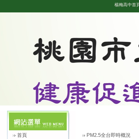
健
楊梅高中首
康
促
進
網
首頁
PM2.5全台即時概況