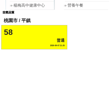
站
楊梅高中健康中心
營養午餐
選
單
桃園市 / 平鎮
58
普通
2026-08-07 21:25