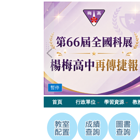
桃
園
市
立
楊
梅
高
暫停
中
首頁
行政單位
學習資源
教