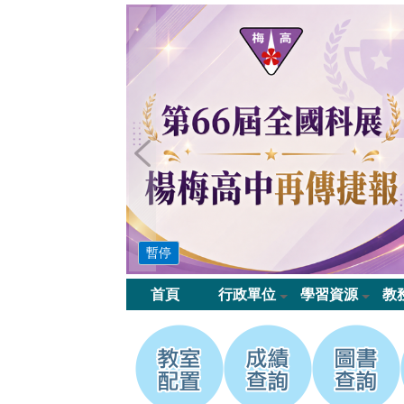
桃
園
市
立
楊
梅
高
暫停
中
首頁
行政單位
學習資源
教