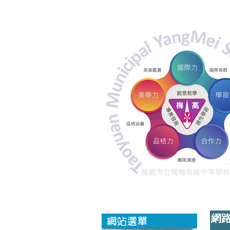
性
別
平
等
教
育
宣
導
網
網