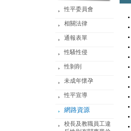
網
性平委員會
站
選
相關法律
單
通報表單
性騷性侵
性剝削
未成年懷孕
性平宣導
網路資源
校長及教職員工違