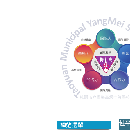
性
別
平
等
教
育
宣
導
網
性