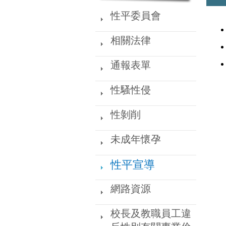
網
性平委員會
站
選
相關法律
單
通報表單
性騷性侵
性剝削
未成年懷孕
性平宣導
網路資源
校長及教職員工違