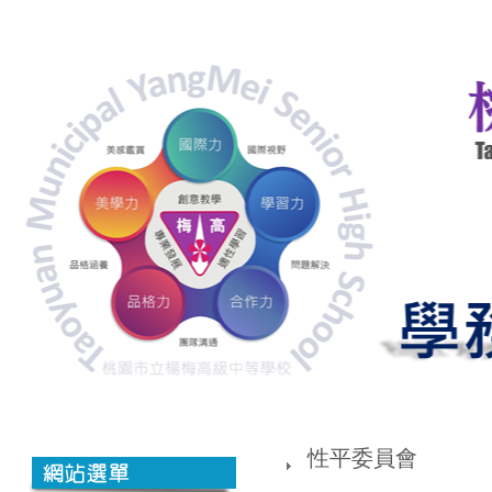
性
別
平
等
教
育
宣
導
網
網
性平委員會
站