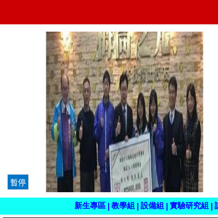
註
冊
組
新生專區
教學組
設備組
實驗研究組
|
|
|
|