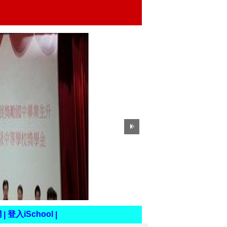
網
登入iSchool
|
|