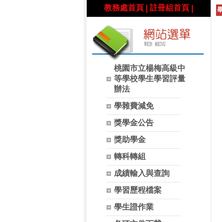
教務處首頁
註冊組首頁
|
|
網
桃園市立楊梅高級中
站
等學校學生學習評量
選
辦法
單
學雜費減免
獎學金公告
獎助學金
轉科轉組
成績輸入與查詢
學習歷程檔案
學生證作業