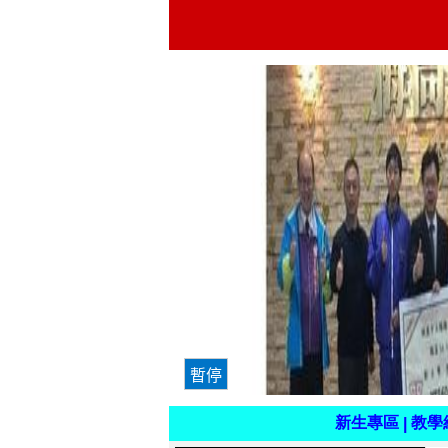
註
冊
組
新生專區
教學
|