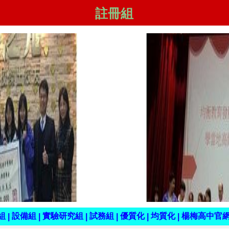
註冊組
組
設備組
實驗研究組
試務組
優質化
均質化
楊梅高中官
|
|
|
|
|
|