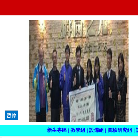
註
冊
組
新生專區
教學組
設備組
實驗研究組
|
|
|
|