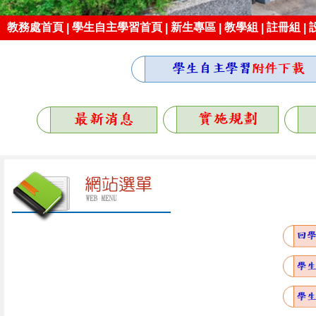
自
教務處首頁
學生自主學習首頁
新生專區
教學組
註冊組
|
|
|
|
|
主
學
習
實
施
專
區