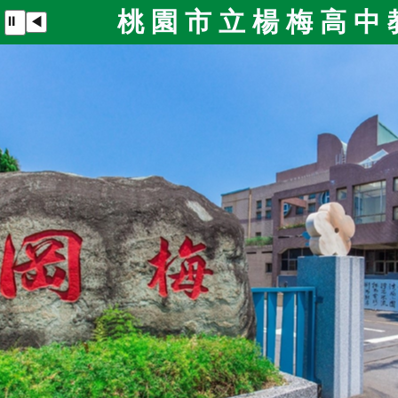
桃
桃 園 市 立 楊 梅 高 中 
⏸
◀
園
桃 園 市 立 楊 梅 高 中 
市
立
楊
梅
高
中
學
生